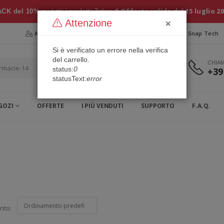
* Offerta valida dal 15 luglio 2
CK del 10%
su tutti i prodotti Zebra
×
Attenzione
Area Riservata
Chi siamo
Snap Security
Snap Tech
Si è verificato un errore nella verifica
del carrello.
CHIA
status:
0
+39
statusText:
error
GOZI
OFFERTE
I PIÙ VENDUTI
SUPPORTO
F.A.Q.
nto: