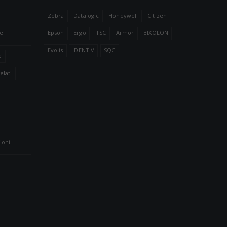
Zebra
Datalogic
Honeywell
Citizen
le
Epson
Ergo
TSC
Armor
BIXOLON
Evolis
IDENTIV
SQC
e
elati
ioni