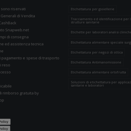
tti sono riservati
Etichettatura per gioiellerie
 Generali di Vendita
Tracciamento ed identificazione per 
strutture sanitarie
CashBack
nto Snapweb.net
Etichette per laboratori analisi clinich
empi di consegna
Etichettatura alimentare speciale surg
one ed assistenza tecnica
ne
Etichettatura per negozi di ottica
i pagamento e spese di trasporto
Etichettatura Antimanomissione
i reso
recesso
Etichettatura alimentare ortofrutta
Soluzioni di etichettatura per applicaz
sanitarie e laboratori
icabile
i rimborso gratuita by
op
Policy
olicy