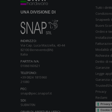
Tutti i diri
UNA DIVISIONE DI
Condizioni
Snapweb 
Buoni Sco
Ordini e t
Installazi
INDIRIZZO:
Fatturazio
Via Cap. Luca Mazzella, 40-44
Modalità d
82100 Benevento(BN)
Italia
Richieste d
PARTITA IVA:
Diritto di 
01066160621
Garanzie
TELEFONO:
Legge appl
+39 0824 1815960
Garanzia d
21080
TrustedSh
PEC:
Privacy
snap@pec.snapsrl.it
Reclami
SDI:
Privacy 
SUBM70N
Cookie P
ORARI DI APERTURA UFFICI: