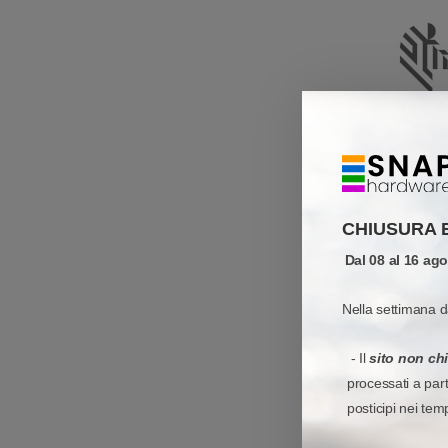
CHIUSURA 
Dal 08 al 16 ag
Nella settimana d
- Il
sito non ch
processati a par
posticipi nei tem