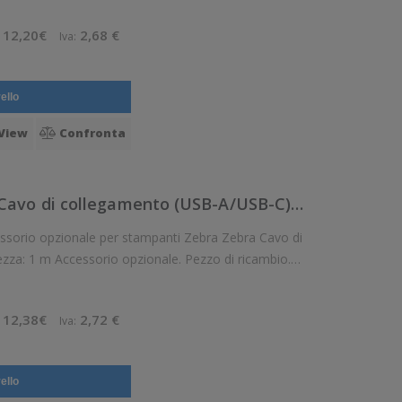
12,20€
2,68 €
Iva:
ello
View
Confronta
CBL-MPV-USB1-01 - Zebra Cavo di collegamento (USB-A/USB-C), 1 m
o opzionale per stampanti Zebra Zebra Cavo di
za: 1 m Accessorio opzionale. Pezzo di ricambio.
icambio: Si Compatibile con:Zebra ZQ21-A0E01KE-00, Zebra
12,38€
2,72 €
Iva:
ello