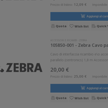
12,09 €
Prezzo di listino:
Imponibile:
Aggiungi al carr
Quota
Quick 
Wish list
ACCESSORI E RICAMBI
-
ZEBRA
105850-001 - Zebra Cavo pa
Cavo di interfaccia ricambio e\o ac
parallelo (centronics) 1,8 m Accessorio opzionale. Pezzo di ricambio. Opzionale: Si
Ricambio: Si
20,00 €
25,00 €
Prezzo di listino:
Imponibile:
Aggiungi al carr
Quota
Quick 
Wish list