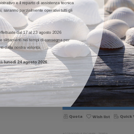
istrativo e il reparto di assistenza tecnica
Aggiungi al carr
, saranno parzialmente operativi tutti gli
Quota
Quick 
Wish list
effettuate dal 17 al 23 agosto 2026
ACCESSORI E RICAMBI
-
ZEBRA
e slittamenti nei tempi di consegna per
P1031365-055 - Zebra Cavo
ti dalla nostra volontà.
Cavo di interfaccia ricambio e\o accessori
erà
lunedì 24 agosto 2026
.
collegamento, USB (A/mini), antist
28,19 €
35,29 €
Prezzo di listino:
Imponibile:
Disponibile
Aggiungi al carr
Quota
Quick 
Wish list