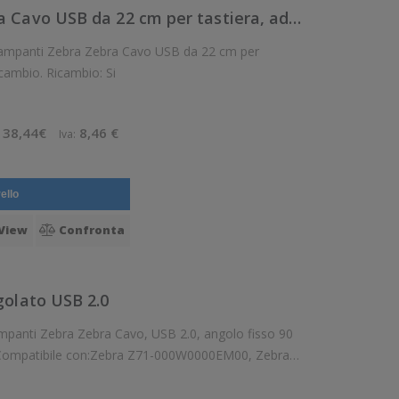
CBL-VC80-KBUS1-01 - Zebra Cavo USB da 22 cm per tastiera, adatto per:
a Cavo USB da 22 cm per
tastiera, adatto per: VC80 Pezzo di ricambio. Ricambio: Si
38,44€
8,46 €
Iva:
ello
View
Confronta
golato USB 2.0
SB 2.0, angolo fisso 90
M0W0000EM00, Zebra Z71-A00C0000EM00