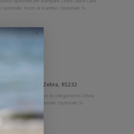
io opzionale per stampanti Zebra Zebra Cavo
ale. Pezzo di ricambio. Opzionale: Si
con:Zebra ZQ51-BUE000E-00, Zebra ZQ51-BUE001E-00, Zebr
19,11€
4,20 €
Iva:
ello
View
Confronta
di collegamento Zebra, RS232
 di collegamento Zebra,
RS232, null modem, da DB-9 a DB-9, 1,8 m Accessorio opzionale. Opzionale: Si
19,16€
4,22 €
Iva: