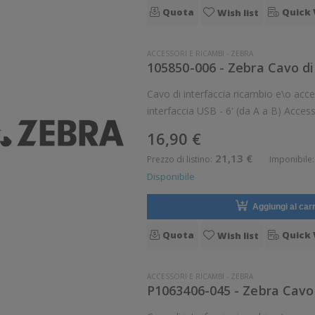
Quota
Quick 
Wish list
ACCESSORI E RICAMBI
-
ZEBRA
105850-006 - Zebra Cavo di 
Cavo di interfaccia ricambio e\o acc
interfaccia USB - 6' (da A a B) Acces
Ricambio: Si
16,90 €
21,13 €
Prezzo di listino:
Imponibile:
Disponibile
Aggiungi al carr
Quota
Quick 
Wish list
ACCESSORI E RICAMBI
-
ZEBRA
P1063406-045 - Zebra Cavo