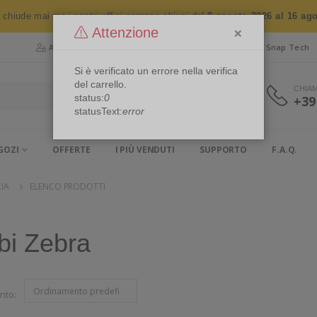
n chiude mai ma i nostri uffici saranno chiusi dal
8 agosto 2026 al 16 ag
×
Attenzione
Area Riservata
Chi siamo
Snap Security
Snap Tech
Si è verificato un errore nella verifica
del carrello.
CHIA
status:
0
+39
statusText:
error
GOZI
OFFERTE
I PIÙ VENDUTI
SUPPORTO
F.A.Q.
IA
ELENCO PRODOTTI
bi Zebra
nto: