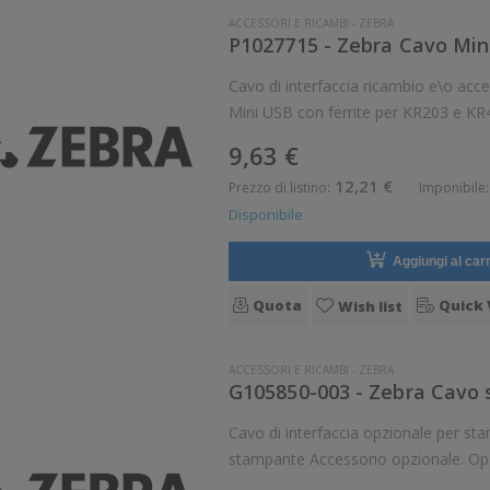
ACCESSORI E RICAMBI
-
ZEBRA
P1027715 - Zebra Cavo Mini
Cavo di interfaccia ricambio e\o accessor
Mini USB con ferrite per KR203 e KR
Opzionale: Si Ricambio: Si
9,63 €
12,21 €
Prezzo di listino:
Imponibile:
Disponibile
Aggiungi al carr
Quota
Quick 
Wish list
ACCESSORI E RICAMBI
-
ZEBRA
G105850-003 - Zebra Cavo 
Cavo di interfaccia opzionale per stampanti Zebra Zebra Cavo
stampante 