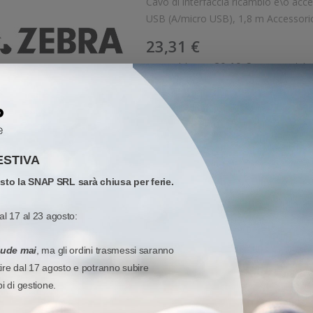
Cavo di interfaccia ricambio e\o accessor
USB (A/micro USB), 1,8 m Accessorio opzion
Ricambio: Si Compatibile 
23,31 €
29,19 €
Prezzo di listino:
Imponibile:
Disponibile
Aggiungi al carr
Quota
Quick 
Wish list
ESTIVA
osto la SNAP SRL sarà chiusa per ferie.
ACCESSORI E RICAMBI
-
ZEBRA
G105950-054 - Zebra Cavo 
al 17 al 23 agosto:
Cavo di interfaccia opzionale per stampanti Zebra Zebra Cavo
iude mai
, ma gli ordini trasmessi saranno
23,38 €
tire dal 17 agosto e potranno subire
pi di gestione.
29,23 €
Prezzo di listino:
Imponibile:
Disponibile