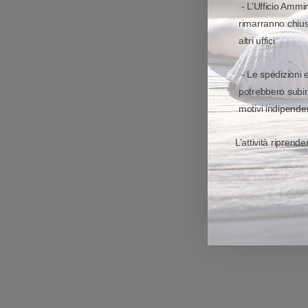
- L’Ufficio Ammin
rimarranno chiusi
altri uffici
- Le spedizioni 
potrebbero subir
motivi indipenden
L’attività riprend