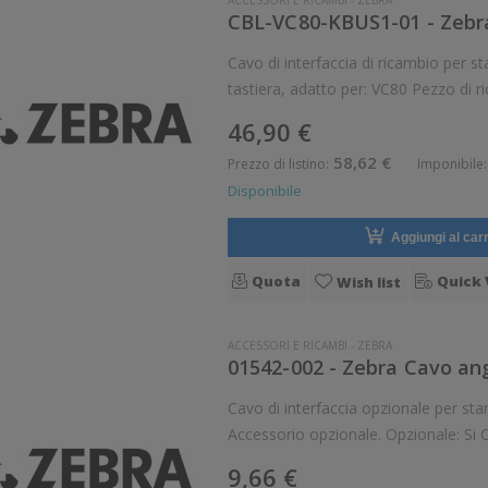
ACCESSORI E RICAMBI
-
ZEBRA
Cavo di interfaccia di ricambio per stampanti Zebra Zebr
46,90 €
58,62 €
Prezzo di listino:
Imponibile:
Disponibile
Aggiungi al carr
Quota
Quick 
Wish list
ACCESSORI E RICAMBI
-
ZEBRA
01542-002 - Zebra Cavo an
Cavo di interfaccia opzionale per stampanti Zebra Zebra Cavo, U
Accessorio opzionale. Opzionale: Si Compatibile con:Zebra Z71-000W0000EM00, Zebra
Z71-0M0C0000EM00, Zebra Z71-0
9,66 €