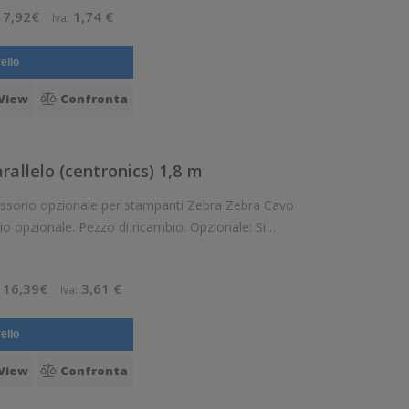
7,92€
1,74 €
Iva:
ello
View
Confronta
rallelo (centronics) 1,8 m
cessorio opzionale per stampanti Zebra Zebra Cavo
16,39€
3,61 €
Iva:
ello
View
Confronta