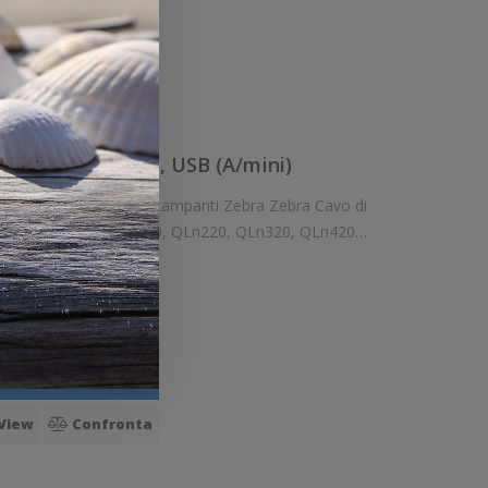
ello
View
Confronta
 di collegamento, USB (A/mini)
o opzionale per stampanti Zebra Zebra Cavo di
rappo, adatto per: ZQ600, QLn220, QLn320, QLn420
Accessorio opzionale. Pezzo di ricambio. Opzionale: Si Ricambio: Si Compa
23,11€
5,08 €
Iva:
ello
View
Confronta