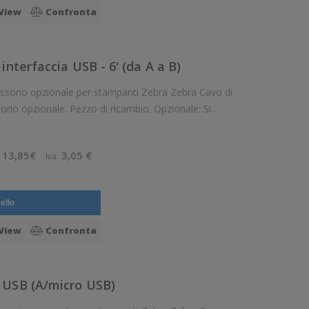
View
Confronta
interfaccia USB - 6' (da A a B)
essorio opzionale per stampanti Zebra Zebra Cavo di
sorio opzionale. Pezzo di ricambio. Opzionale: Si
13,85€
3,05 €
Iva:
ello
View
Confronta
 USB (A/micro USB)