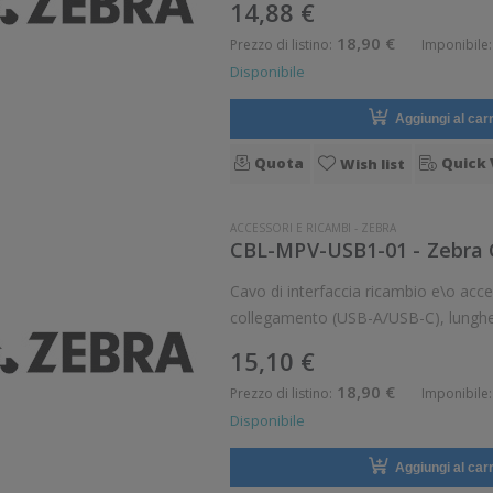
14,88 €
18,90 €
Prezzo di listino:
Imponibile:
Disponibile
Aggiungi al carr
Quota
Quick 
Wish list
ACCESSORI E RICAMBI
-
ZEBRA
Cavo di interfaccia ricambio e\o accessori
collegamento (USB-A/USB-C), lunghez
Opzionale: Si R
15,10 €
18,90 €
Prezzo di listino:
Imponibile:
Disponibile
Aggiungi al carr