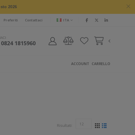
osto 2026
ITA
Preferiti
Contattaci
MACI
 0824 1815960
ACCOUNT
CARRELLO
Risultati: