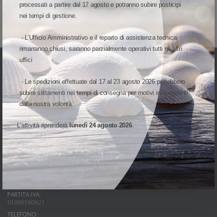
processati a partire dal 17 agosto e potranno subire posticipi
nei tempi di gestione.
- L’Ufficio Amministrativo e il reparto di assistenza tecnica
rimarranno chiusi, saranno parzialmente operativi tutti gli altri
uffici
- Le spedizioni effettuate dal 17 al 23 agosto 2026 potrebbero
subire slittamenti nei tempi di consegna per motivi indipendenti
dalla nostra volontà.
UNA DIVISIONE DI
L’attività riprenderà
lunedì 24 agosto 2026
.
INDIRIZZO:
Via Cap. Luca Mazzella, 40-44
82100 Benevento(BN)
Italia
PARTITA IVA:
01066160621
TELEFONO: