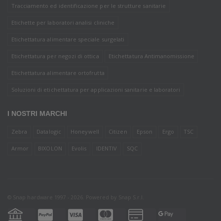
Tracciamento ed identificazione per le strutture sanitarie
Etichette per laboratori analisi cliniche
Etichettatura alimentare speciale surgelati
Etichettatura per negozi di ottica
Etichettatura Antimanomissione
Etichettatura alimentare ortofrutta
Soluzioni di etichettatura per applicazioni sanitarie e laboratori
I NOSTRI MARCHI
Zebra
Datalogic
Honeywell
Citizen
Epson
Ergo
TSC
Armor
BIXOLON
Evolis
IDENTIV
SQC
© Snap hardware 1997 - 2026. Powered by
Snap S.r.l.