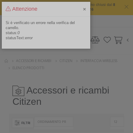
Il sito non chiude mai ma i nostri uffici saranno chiusi dal
8
×
Attenzione
agosto 2026 al 16 agosto 2026
ITA
Area Riservata
Si è verificato un errore nella verifica del
carrello.
status:
0
statusText:
error
ACCESSORI E RICAMBI
CITIZEN
INTERFACCIA WIRELESS
ELENCO PRODOTTI
Accessori e ricambi
Citizen
FILTRI