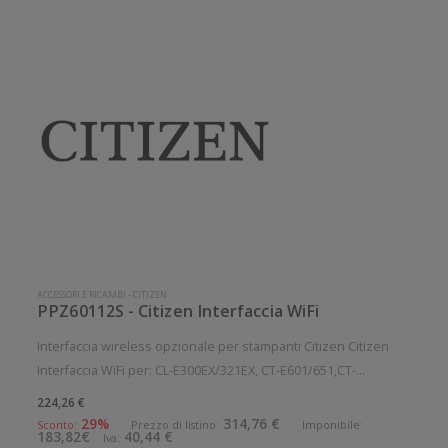
ACCESSORI E RICAMBI
-
CITIZEN
PPZ60112S - Citizen Interfaccia WiFi
Interfaccia wireless opzionale per stampanti Citizen Citizen
Interfaccia WiFi per: CL-E300EX/321EX, CT-E601/651,CT-
S4500/751 Accessorio opzionale. Opzionale: Si
224,26 €
29%
314,76 €
Sconto:
Prezzo di listino:
Imponibile:
183,82€
40,44 €
Iva: