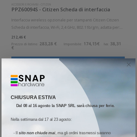
ACCESSORI E RICAMBI
-
CITIZEN
PPZ60094S - Citizen Scheda di interfaccia
Interfaccia wireless opzionale per stampanti Citizen Citizen
Scheda di interfaccia, Wi-Fi, 2,4 GHz, 802.11b/g/n, adatta per:
CT-E651, CT-S751, CT-S4500 Accessorio opzionale. Opzionale:
212,46 €
Si
283,28 €
174,15€
38,31
Prezzo di listino:
Imponibile:
Iva:
€
Aggiungi al carrello
Quota
Wish list
Quick View
Confronta
CHIUSURA ESTIVA
Dal 08 al 16 agosto la SNAP SRL sarà chiusa per ferie.
Nella settimana dal 17 al 23 agosto:
(curren
1
- Il
sito non chiude mai
, ma gli ordini trasmessi saranno