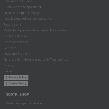
Snapweb CashBack
Buoni Sconto Snapweb.net
Ordini e tempi di consegna
Installazione ed assistenza tecnica
Fatturazione
Modalità di pagamento e spese di trasporto
Richieste di reso
Diritto di recesso
Garanzie
Legge applicabile
Garanzia di rimborso gratuita by TrustedShop
Privacy
Reclami
Privacy Policy
Cookie Policy
I NOSTRI SHOP
Etichettatura per gioiellerie